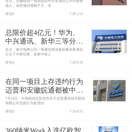
企业被否决
近日，安徽移动一项系统软件开发项目公示中标候
选人，虽然项目规模不大，但
评论0
7-29 2:14
总限价超4亿元！华为、
中兴通讯、新华三等分羹
南方电网通信设备采购项
近日，南方电网公司一项通信类设备批量采集项目
公示了中标结果，各家中标人
目
评论0
7-28 9:18
在同一项目上存违约行为
迈普和安徽皖通都被中国
移动总部通报
7月20日，中国移动总部发布关于迈普通信技术股份
有限公司负面行为处理结
评论0
7-24 9:55
360纳米Work入选亿欧智