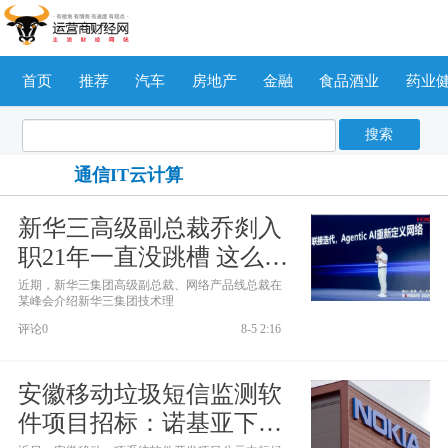
首页
推荐
汽车
房地产
金融
食品酒业
药业
搜索
通信IT云计算
新华三高级副总裁乔剡入
职21年一直没跳槽 这么重
情重义？
近期，新华三集团高级副总裁、网络产品线总裁在
某峰会介绍新华三集团技术理
评论0
8-5 2:16
安徽移动垃圾短信监测软
件项目招标：诺基亚下属