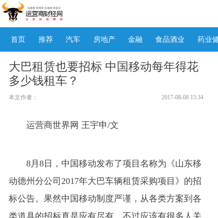
首页
推荐
汽车
房地产
金融
食品酒业
药业
大巴租赁也要招标 中国移动每年得花
多少钱租车？
本文作者：
2017-08-08 15:34
运营商世界网
王宇申
/文
8月8日，中国移动发布了项目名称为《山东移
动德州分公司2017年大巴车辆租赁采购项目》的招
标公告。果然中国移动制度严谨，从各类方案到各
类道具的招标真是应有尽有，不过应该有很多人关