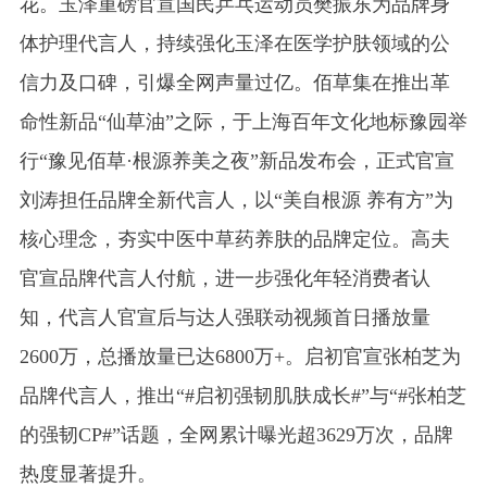
花。玉泽重磅官宣国民乒乓运动员樊振东为品牌身
体护理代言人，持续强化玉泽在医学护肤领域的公
信力及口碑，引爆全网声量过亿。佰草集在推出革
命性新品“仙草油”之际，于上海百年文化地标豫园举
行“豫见佰草·根源养美之夜”新品发布会，正式官宣
刘涛担任品牌全新代言人，以“美自根源 养有方”为
核心理念，夯实中医中草药养肤的品牌定位。高夫
官宣品牌代言人付航，进一步强化年轻消费者认
知，代言人官宣后与达人强联动视频首日播放量
2600万，总播放量已达6800万+。启初官宣张柏芝为
品牌代言人，推出“#启初强韧肌肤成长#”与“#张柏芝
的强韧CP#”话题，全网累计曝光超3629万次，品牌
热度显著提升。