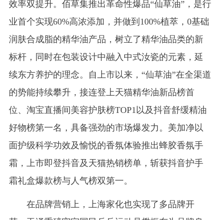
效率双提升。佰草集推出革命性爆品“仙草油”，是行
业首个实现60%高浓添加，并做到100%植萃，0基础
润肤合成脂的精华油产品，树立了精华油品类的新
标杆，同时在包装设计中融入中式汝瓷的元素，延
续东方养护的理念。自上市以来，“仙草油”在全渠道
的势能持续攀升，接连登上天猫精华油新品榜首
位、淘宝直播间美容护肤榜TOP1以及抖音舒缓精油
好物榜第一名，具备强劲的市场爆发力。美加净以
面护级科学功效及愉悦的香氛体验推出蜂胶香氛手
霜，上市即登抖音及天猫热销榜单，斩获抖音护手
霜礼盒爆款榜与人气榜双第一。
在品牌营销上，上海家化也实现了多品牌开