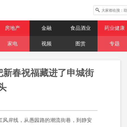
房地产
金融
食品酒业
药业健康
家电
视频
图赏
专题
动把新春祝福藏进了申城街
头
江风岸线，从愚园路的潮流街巷，到静安