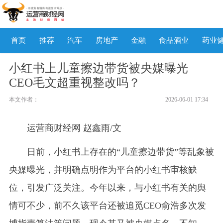
首页
推荐
汽车
房地产
金融
食品酒业
药业
小红书上儿童擦边带货被央媒曝光
CEO毛文超重视整改吗？
本文作者：
2026-06-01 17:34
运营商财经网 赵鑫雨/文
日前，小红书上存在的“儿童擦边带货”等乱象被
央媒曝光，并明确点明作为平台的小红书审核缺
位，引发广泛关注。今年以来，与小红书有关的舆
情可不少，前不久该平台还被追觅CEO俞浩多次发