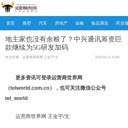
首页
推荐
汽车
房地产
金融
食品酒业
药业
地主家也没有余粮了？中兴通讯筹资巨
款继续为5G研发加码
本文作者：运营商世界网 王金宇/文
2018-04-11 14:06
更多资讯可登录运营商世界网
（telworld.com.cn），也可关注微信公众号
tel_world
运营商世界网 王金宇/文