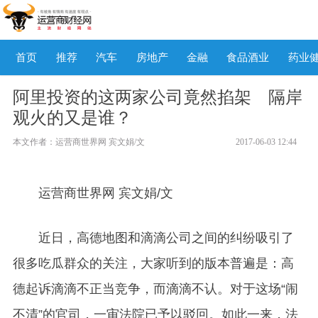
首页
推荐
汽车
房地产
金融
食品酒业
药业
阿里投资的这两家公司竟然掐架 隔岸
观火的又是谁？
本文作者：运营商世界网 宾文娟/文
2017-06-03 12:44
运营商世界网 宾文娟/文
近日，高德地图和滴滴公司之间的纠纷吸引了
很多吃瓜群众的关注，大家听到的版本普遍是：高
德起诉滴滴不正当竞争，而滴滴不认。对于这场“闹
不清”的官司，一审法院已予以驳回。如此一来，法