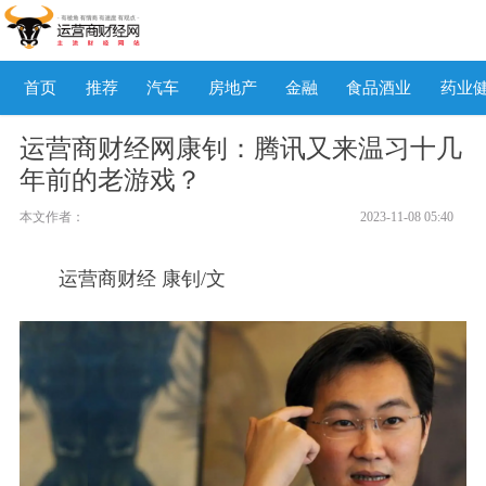
首页
推荐
汽车
房地产
金融
食品酒业
药业
运营商财经网康钊：腾讯又来温习十几
年前的老游戏？
本文作者：
2023-11-08 05:40
运营商财经 康钊/文