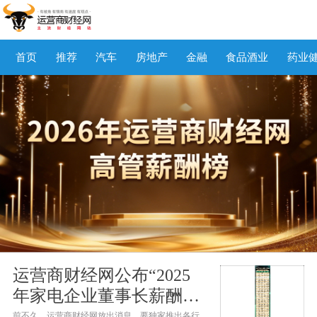
首页
推荐
汽车
房地产
金融
食品酒业
药业
运营商财经网公布“2025
年家电企业董事长薪酬
榜” 超40家企业上榜
前不久，运营商财经网放出消息，要独家推出各行