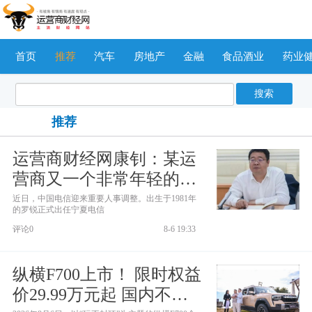
首页
推荐
汽车
房地产
金融
食品酒业
药业
搜索
推荐
运营商财经网康钊：某运
营商又一个非常年轻的省
公司总经理上任！ 估计是
近日，中国电信迎来重要人事调整。出生于1981年
的罗锐正式出任宁夏电信
第三个80后的二级正职
评论0
8-6 19:33
纵横F700上市！ 限时权益
价29.99万元起 国内不多