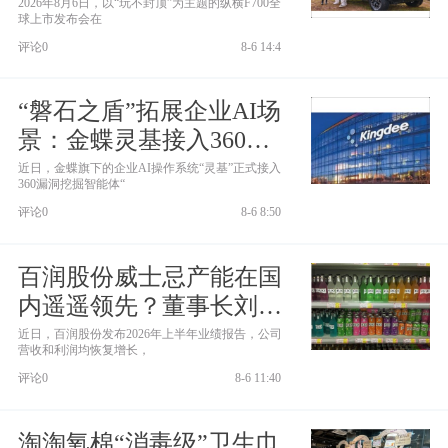
见的豪华越野皮卡！
2026年8月6日，以“玩不封顶”为主题的纵横F700全
球上市发布会在
评论0
8-6 14:4
“磐石之盾”拓展企业AI场
景：金蝶灵基接入360图
龙锋
近日，金蝶旗下的企业AI操作系统“灵基”正式接入
360漏洞挖掘智能体“
评论0
8-6 8:50
百润股份威士忌产能在国
内遥遥领先？董事长刘晓
东还要花13亿加码
近日，百润股份发布2026年上半年业绩报告，公司
营收和利润均恢复增长，
评论0
8-6 11:40
淘淘氧棉“消毒级”卫生巾